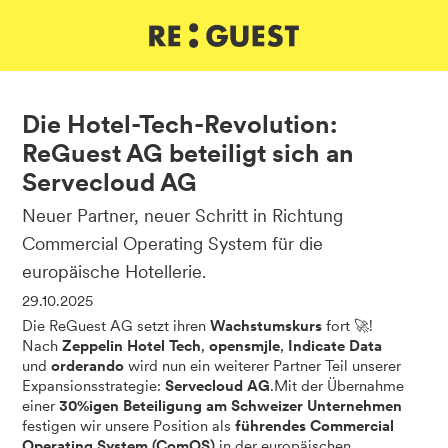
DE
IT
EN
Die Hotel-Tech-Revolution:
ReGuest AG beteiligt sich an
Servecloud AG
Neuer Partner, neuer Schritt in Richtung
Commercial Operating System für die
europäische Hotellerie.
29.10.2025
Die ReGuest AG setzt ihren
Wachstumskurs
fort 🚀!
Nach
Zeppelin Hotel Tech
,
opensmjle
,
Indicate Data
und
orderando
wird nun ein weiterer Partner Teil unserer
Expansionsstrategie:
Servecloud AG
.Mit der Übernahme
einer
30%igen Beteiligung am Schweizer Unternehmen
festigen wir unsere Position als
führendes Commercial
Operating System (ComOS)
in der europäischen