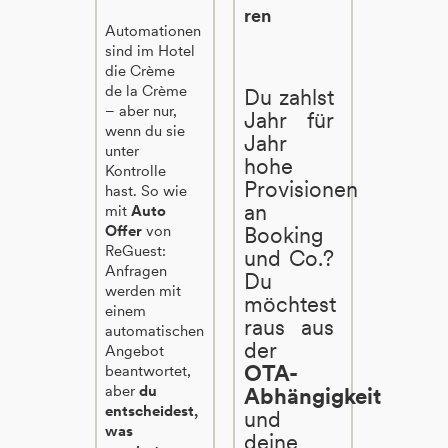
ren
Automationen
sind im Hotel
die Crème
de la Crème
Du zahlst
– aber nur,
Jahr für
wenn du sie
Jahr
unter
hohe
Kontrolle
Provisionen
hast. So wie
an
mit
Auto
Offer
von
Booking
ReGuest:
und Co.?
Anfragen
Du
werden mit
möchtest
einem
raus aus
automatischen
der
Angebot
OTA-
beantwortet,
aber
du
Abhängigkeit
entscheidest,
und
was
deine