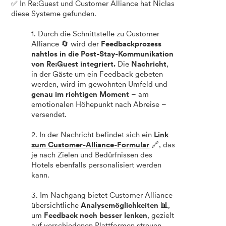
✅ In Re:Guest und Customer Alliance hat Niclas
diese Systeme gefunden.
1. Durch die Schnittstelle zu Customer
Alliance 🔄 wird der
Feedbackprozess
nahtlos in die Post-Stay-Kommunikation
von Re:Guest integriert.
Die
Nachricht
,
in der Gäste um ein Feedback gebeten
werden, wird im gewohnten Umfeld und
genau im richtigen Moment
– am
emotionalen Höhepunkt nach Abreise –
versendet.
2. In der Nachricht befindet sich ein
Link
zum Customer-Alliance-Formular
🔗, das
je nach Zielen und Bedürfnissen des
Hotels ebenfalls personalisiert werden
kann.
3. Im Nachgang bietet Customer Alliance
übersichtliche
Analysemöglichkeiten 📊
,
um
Feedback noch besser lenken
, gezielt
auf verschiedenen Plattformen streuen,