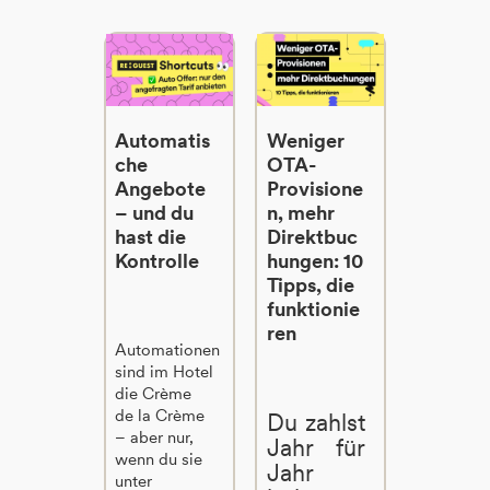
Automatis
Weniger
che
OTA-
Angebote
Provisione
– und du
n, mehr
hast die
Direktbuc
Kontrolle
hungen: 10
Tipps, die
funktionie
ren
Automationen
sind im Hotel
die Crème
de la Crème
Du zahlst
– aber nur,
Jahr für
wenn du sie
Jahr
unter