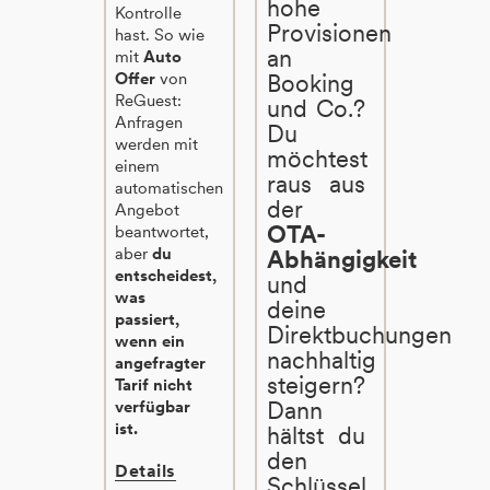
hohe
Kontrolle
Provisionen
hast. So wie
an
mit
Auto
Offer
von
Booking
ReGuest:
und Co.?
Anfragen
Du
werden mit
möchtest
einem
raus aus
automatischen
der
Angebot
OTA-
beantwortet,
aber
du
Abhängigkeit
entscheidest,
und
was
deine
passiert,
Direktbuchungen
wenn ein
nachhaltig
angefragter
steigern?
Tarif nicht
Dann
verfügbar
ist.
hältst du
den
Details
Schlüssel