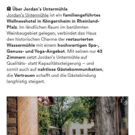
🏨 Über Jordan’s Untermühle
Jordan’s Untermühle
ist ein
familiengeführtes
Wellnesshotel in Köngernheim in Rheinland-
Pfalz
. Im ländlichen Raum im berühmten
Weinbaugebiet gelegen, verbindet das Haus
den historischen Charme der
restaurierten
Wassermühle
mit einem
hochwertigen Spa-,
Genuss- und Yoga-Angebot
. Mit seinen nur
43
Zimmern
setzt Jordan’s Untermühle auf
Qualitäts- statt Kapazitätssteigerung – und
somit auch auf
nahtlose Gästekommunikation
,
die
Vertrauen
schafft und die Gästebindung
langfristig steigert.