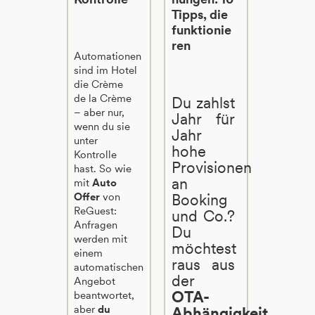
Tipps, die
funktionie
ren
Automationen
sind im Hotel
die Crème
de la Crème
Du zahlst
– aber nur,
Jahr für
wenn du sie
Jahr
unter
hohe
Kontrolle
Provisionen
hast. So wie
an
mit
Auto
Offer
von
Booking
ReGuest:
und Co.?
Anfragen
Du
werden mit
möchtest
einem
raus aus
automatischen
der
Angebot
OTA-
beantwortet,
aber
du
Abhängigkeit