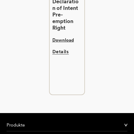
Declaratio
n of Intent
Pre-
emption
Right
Download
Details
Produkte