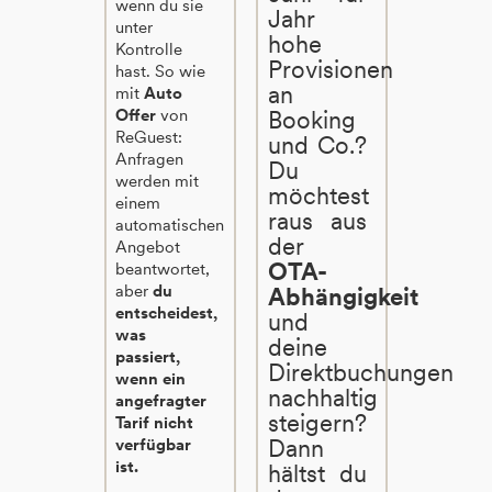
wenn du sie
Jahr
unter
hohe
Kontrolle
Provisionen
hast. So wie
an
mit
Auto
Offer
von
Booking
ReGuest:
und Co.?
Anfragen
Du
werden mit
möchtest
einem
raus aus
automatischen
der
Angebot
OTA-
beantwortet,
aber
du
Abhängigkeit
entscheidest,
und
was
deine
passiert,
Direktbuchungen
wenn ein
nachhaltig
angefragter
steigern?
Tarif nicht
Dann
verfügbar
ist.
hältst du