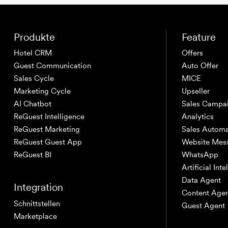
Produkte
Feature
Hotel CRM
Offers
Guest Communication
Auto Offer
Sales Cycle
MICE
Marketing Cycle
Upseller
AI Chatbot
Sales Campa
ReGuest Intelligence
Analytics
ReGuest Marketing
Sales Automa
ReGuest Guest App
Website Mes
ReGuest BI
WhatsApp
Artificial Int
Data Agent
Integration
Content Age
Schnittstellen
Guest Agent
Marketplace