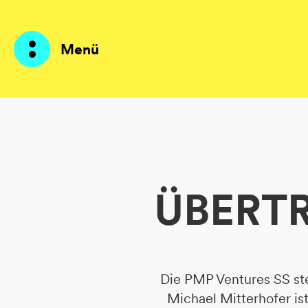
Menü
Produkte
KI Agents
ÜBERTR
Lösungen
Preise
Ressourcen
Die PMP Ventures SS st
Über mich
Michael Mitterhofer i