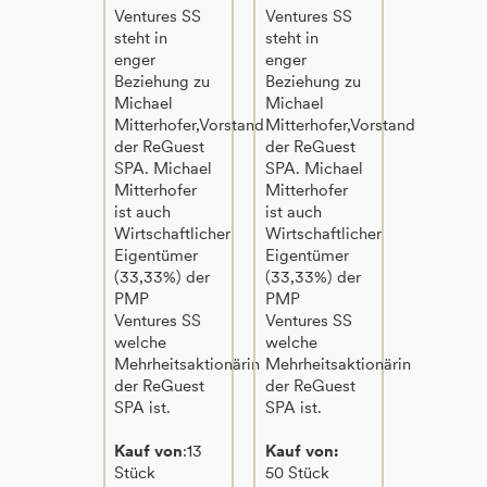
Ventures SS
Ventures SS
steht in
steht in
enger
enger
Beziehung zu
Beziehung zu
Michael
Michael
Mitterhofer,Vorstand
Mitterhofer,Vorstand
der ReGuest
der ReGuest
SPA. Michael
SPA. Michael
Mitterhofer
Mitterhofer
ist auch
ist auch
Wirtschaftlicher
Wirtschaftlicher
Eigentümer
Eigentümer
(33,33%) der
(33,33%) der
PMP
PMP
Ventures SS
Ventures SS
welche
welche
Mehrheitsaktionärin
Mehrheitsaktionärin
der ReGuest
der ReGuest
SPA ist.
SPA ist.
Kauf von
:13
Kauf von:
Stück
50 Stück