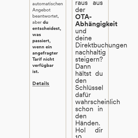
raus aus
automatischen
der
Angebot
OTA-
beantwortet,
aber
du
Abhängigkeit
entscheidest,
und
was
deine
passiert,
Direktbuchungen
wenn ein
nachhaltig
angefragter
steigern?
Tarif nicht
Dann
verfügbar
ist.
hältst du
den
Details
Schlüssel
dafür
wahrscheinlich
schon in
den
Händen.
Hol dir
10