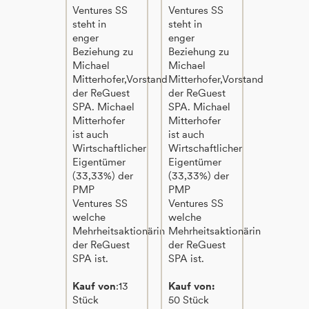
Ventures SS
Ventures SS
steht in
steht in
enger
enger
Beziehung zu
Beziehung zu
Michael
Michael
Mitterhofer,Vorstand
Mitterhofer,Vorstand
der ReGuest
der ReGuest
SPA. Michael
SPA. Michael
Mitterhofer
Mitterhofer
ist auch
ist auch
Wirtschaftlicher
Wirtschaftlicher
Eigentümer
Eigentümer
(33,33%) der
(33,33%) der
PMP
PMP
Ventures SS
Ventures SS
welche
welche
Mehrheitsaktionärin
Mehrheitsaktionärin
der ReGuest
der ReGuest
SPA ist.
SPA ist.
Kauf von
:13
Kauf von:
Stück
50 Stück