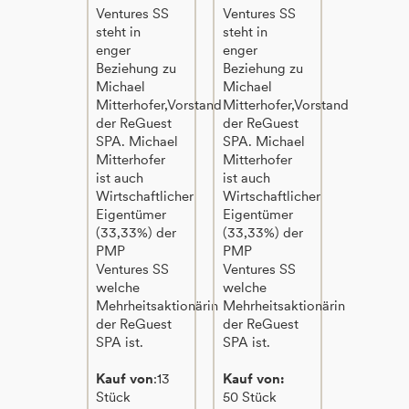
Ventures SS
Ventures SS
steht in
steht in
enger
enger
Beziehung zu
Beziehung zu
Michael
Michael
Mitterhofer,Vorstand
Mitterhofer,Vorstand
der ReGuest
der ReGuest
SPA. Michael
SPA. Michael
Mitterhofer
Mitterhofer
ist auch
ist auch
Wirtschaftlicher
Wirtschaftlicher
Eigentümer
Eigentümer
(33,33%) der
(33,33%) der
PMP
PMP
Ventures SS
Ventures SS
welche
welche
Mehrheitsaktionärin
Mehrheitsaktionärin
der ReGuest
der ReGuest
SPA ist.
SPA ist.
Kauf von
:13
Kauf von:
Stück
50 Stück